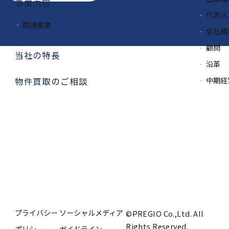
事業内容
代表メ
関連事業
会社概
顧問
当社の特長
沿革
中期経
物件買取のご相談
プライバシー
ソーシャルメディア
©PREGIO Co.,Ltd. All
Rights Reserved.
ポリシー
ガイドライン