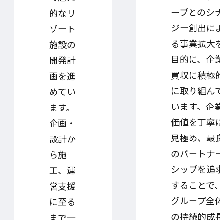
ープとのシ
的なリ
ジー創出に
ゾート
る事業拡大
施設の
目的に、企
開発計
買収に積極
画を進
に取り組ん
めてい
います。企
ます。
価値を丁寧
企画・
見極め、最
設計か
のパートナ
ら施
シップを追
工、運
することで
営支援
グループ全
に至る
の持続的成
まで一