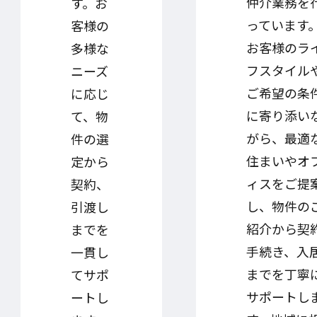
仲介業務を
す。お
っています
客様の
お客様のラ
多様な
フスタイル
ニーズ
ご希望の条
に応じ
に寄り添い
て、物
がら、最適
件の選
住まいやオ
定から
ィスをご提
契約、
し、物件の
引渡し
紹介から契
までを
手続き、入
一貫し
までを丁寧
てサポ
サポートし
ートし