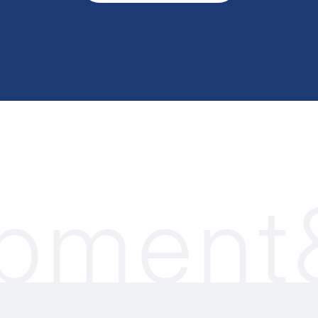
pment&