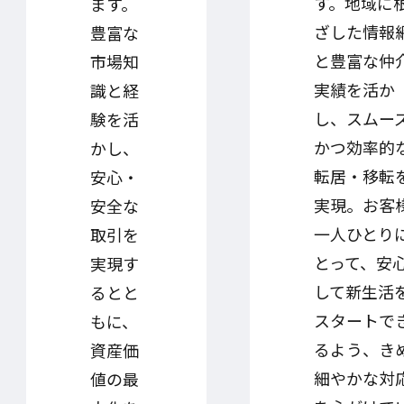
す。地域に
ます。
ざした情報
豊富な
と豊富な仲
市場知
実績を活か
識と経
し、スムー
験を活
かつ効率的
かし、
転居・移転
安心・
実現。お客
安全な
一人ひとり
取引を
とって、安
実現す
して新生活
るとと
スタートで
もに、
るよう、き
資産価
細やかな対
値の最