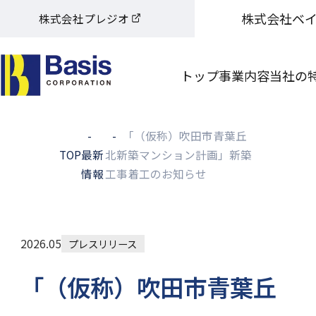
株式会社ベ
株式会社プレジオ
トップ
事業内容
当社の
「（仮称）吹⽥市⻘葉丘
TOP
最新
北新築マンション計画」新築
情報
工事着工のお知らせ
2026.05
プレスリリース
「（仮称）吹⽥市⻘葉丘