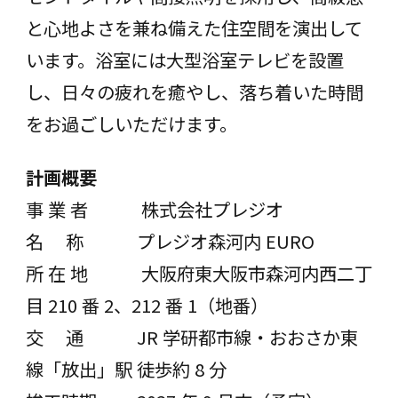
と心地よさを兼ね備えた住空間を演出して
います。浴室には⼤型浴室テレビを設置
し、日々の疲れを癒やし、落ち着いた時間
をお過ごしいただけます。
計画概要
事 業 者 株式会社プレジオ
名 称 プレジオ森河内 EURO
所 在 地 ⼤阪府東⼤阪市森河内⻄⼆丁
目 210 番 2、212 番 1（地番）
交 通 JR 学研都市線・おおさか東
線「放出」駅 徒歩約 8 分