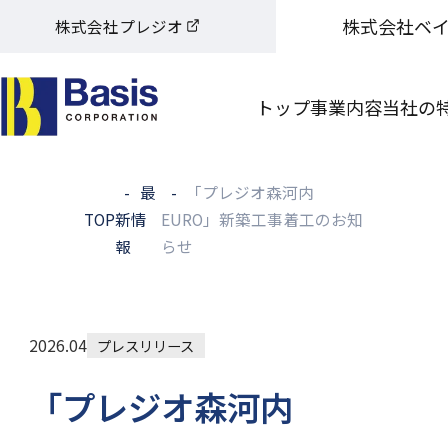
株式会社ベ
株式会社プレジオ
トップ
事業内容
当社の
最
「プレジオ森河内
TOP
新情
EURO」新築工事着工のお知
報
らせ
2026.04
プレスリリース
「プレジオ森河内