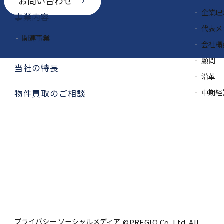
お問い合わせ
企業理
事業内容
代表メ
関連事業
会社概
顧問
当社の特長
沿革
中期経
物件買取のご相談
プライバシー
ソーシャルメディア
©PREGIO Co.,Ltd. All