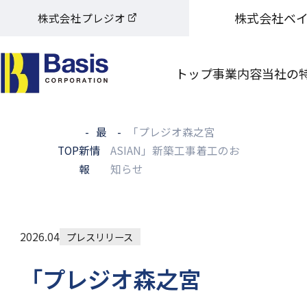
株式会社ベ
株式会社プレジオ
トップ
事業内容
当社の
最
「プレジオ森之宮
TOP
新情
ASIAN」新築工事着工のお
報
知らせ
2026.04
プレスリリース
「プレジオ森之宮